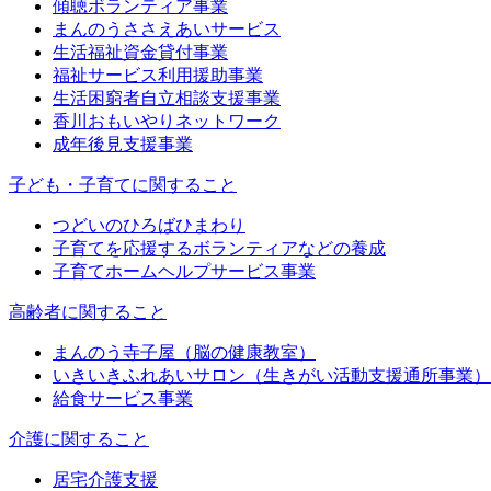
傾聴ボランティア事業
まんのうささえあいサービス
生活福祉資金貸付事業
福祉サービス利用援助事業
生活困窮者自立相談支援事業
香川おもいやりネットワーク
成年後見支援事業
子ども・子育てに関すること
つどいのひろばひまわり
子育てを応援するボランティアなどの養成
子育てホームヘルプサービス事業
高齢者に関すること
まんのう寺子屋（脳の健康教室）
いきいきふれあいサロン（生きがい活動支援通所事業）
給食サービス事業
介護に関すること
居宅介護支援