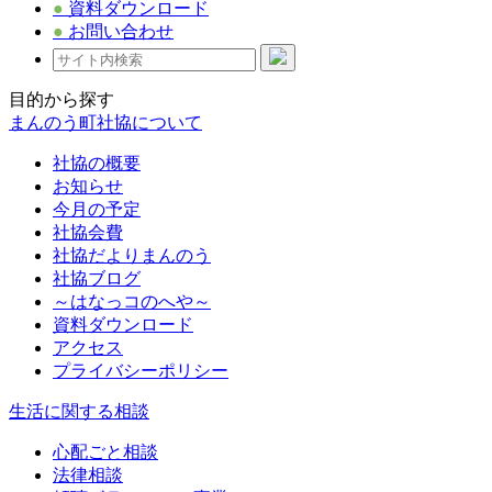
●
資料ダウンロード
●
お問い合わせ
目的から探す
まんのう町社協について
社協の概要
お知らせ
今月の予定
社協会費
社協だよりまんのう
社協ブログ
～はなっコのへや～
資料ダウンロード
アクセス
プライバシーポリシー
生活に関する相談
心配ごと相談
法律相談