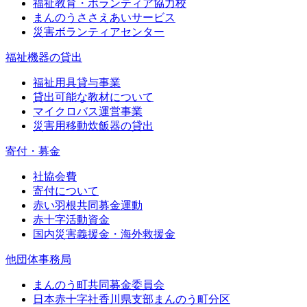
福祉教育・ボランティア協力校
まんのうささえあいサービス
災害ボランティアセンター
福祉機器の貸出
福祉用具貸与事業
貸出可能な教材について
マイクロバス運営事業
災害用移動炊飯器の貸出
寄付・募金
社協会費
寄付について
赤い羽根共同募金運動
赤十字活動資金
国内災害義援金・海外救援金
他団体事務局
まんのう町共同募金委員会
日本赤十字社香川県支部まんのう町分区