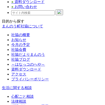
●
資料ダウンロード
●
お問い合わせ
目的から探す
まんのう町社協について
社協の概要
お知らせ
今月の予定
社協会費
社協だよりまんのう
社協ブログ
～はなっコのへや～
資料ダウンロード
アクセス
プライバシーポリシー
生活に関する相談
心配ごと相談
法律相談